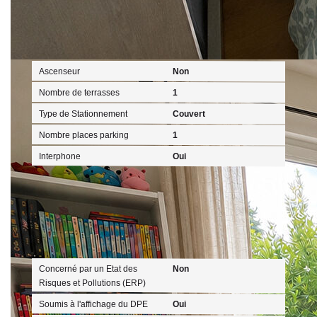
Autres
Ascenseur
Non
Nombre de terrasses
1
Type de Stationnement
Couvert
Nombre places parking
1
Interphone
Oui
Diagnostics
Concerné par un Etat des
Non
Risques et Pollutions (ERP)
Soumis à l'affichage du DPE
Oui