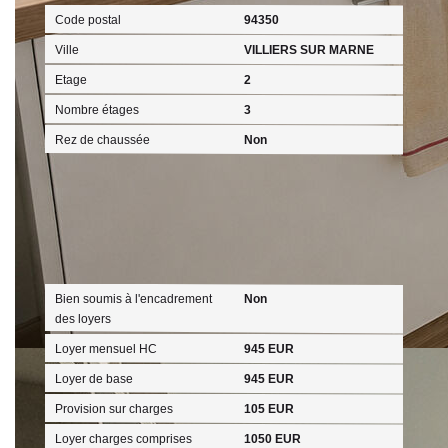
Code postal
94350
Ville
VILLIERS SUR MARNE
Etage
2
Nombre étages
3
Rez de chaussée
Non
Aspects financiers
Bien soumis à l'encadrement
Non
des loyers
Loyer mensuel HC
945 EUR
Loyer de base
945 EUR
Provision sur charges
105 EUR
Loyer charges comprises
1050 EUR