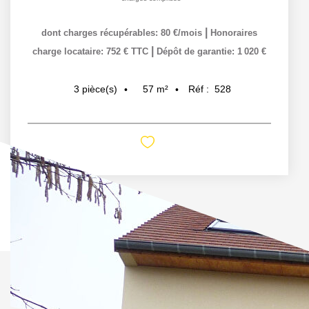
|
dont charges récupérables: 80 €/mois
Honoraires
|
charge locataire: 752 € TTC
Dépôt de garantie: 1 020 €
57
m²
Réf :
528
3
pièce(s)