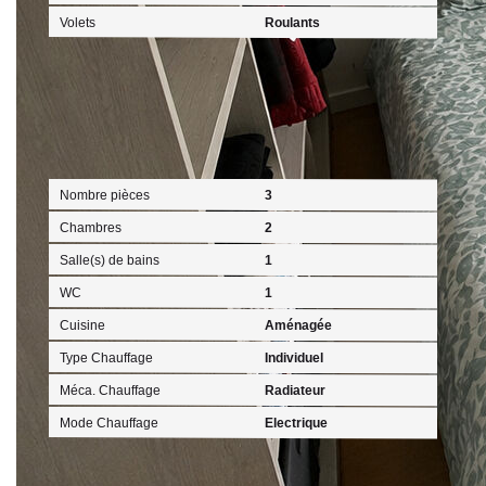
Volets
Roulants
Intérieur
Nombre pièces
3
Chambres
2
Salle(s) de bains
1
WC
1
Cuisine
Aménagée
Type Chauffage
Individuel
Méca. Chauffage
Radiateur
Mode Chauffage
Electrique