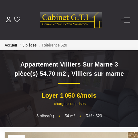
ACHETER
Accueil
3 pièces
Référence 520
LOUER
Appartement Villiers Sur Marne 3
ESTIMER
pièce(s) 54.70 m2
,
Villiers sur marne
NOTRE AGENCE
Loyer 1 050 €/mois
Qui Sommes-Nous
charges comprises
Nous Rejoindre
3
pièce(s)
•
54
m²
•
Réf : 520
CONTACT