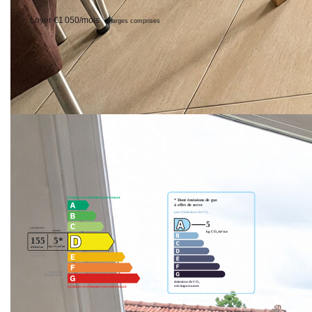
**
Loyer €1 050/mois
charges comprises
dont charges récupérables: €105/mois (Provisionnelles mensuelles avec
|
régularisation annuelle)
Honoraires charge locataire: €718 TTC
dont honoraires
|
|
d'état des lieux: €166 TTC
Dépôt de garantie: €945
94350 VILLIERS SUR
|
MARNE
Surface habitable: 54.7m²
Nos honoraires
Nous contacter
Diagnostics énergétiques