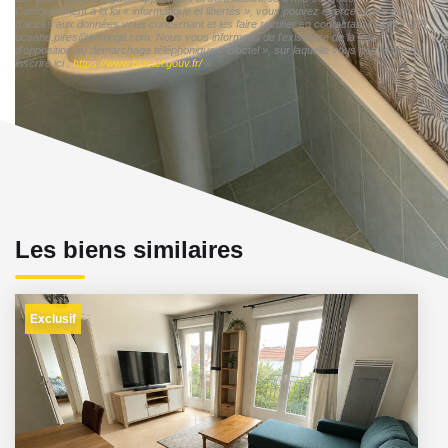
Conformément à la loi « informatique et libertés », vous pouvez exercer votre droit
d'accès aux données vous concernant et les faire rectifier en contactant Cabinet GTI
oceane.pires@immogti.com. Nous vous informons de l'existence de la liste
d'opposition au démarchage téléphonique « Bloctel », sur laquelle vous pouvez vous
inscrire ici :
https://www.bloctel.gouv.fr/
»
Les biens similaires
Exclusif