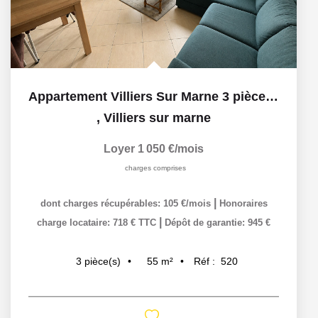
Appartement Villiers Sur Marne 3 pièce(s) 54.70 m2
,
Villiers sur marne
Loyer 1 050 €/mois
charges comprises
|
dont charges récupérables: 105 €/mois
Honoraires
|
charge locataire: 718 € TTC
Dépôt de garantie: 945 €
55
m²
Réf :
520
3
pièce(s)