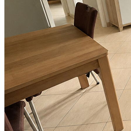
Dans un petit immeuble calme et sécurisé, proche accès
autoroute A4, centre-ville de Villiers, et 15 minutes à pied de
la gare RER E, venez découvrir ce bel appartement de trois
pièces comprenant : entrée avec placards, cuisine
indépendante, séjour ouvrant sur balcon, dégagement avec
placard, deux chambres, une salle de bains, WC séparé.
Vous bénéficiez également d'une place de stationnement
privée.
** Loyer 1050€/mois charges comprises dont charges
récupérables: /mois (Provisionnelles mensuelles avec
régularisation annuelle) | Honoraires charge locataire: 718€
TTC dont honoraires d'état des lieux: 166€ TTC | Dépôt de
garantie: 945.00€ .
Les informations sur les risques auxquels ce bien est
exposé sont disponibles sur le site Géorisques :
"www.georisques.gouv.fr".