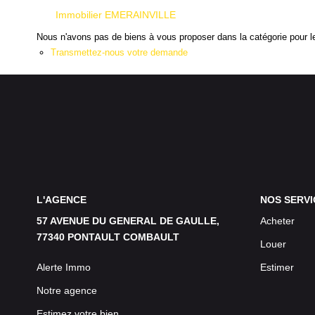
Immobilier EMERAINVILLE
Nous n'avons pas de biens à vous proposer dans la catégorie pour le
Transmettez-nous votre demande
L'AGENCE
NOS SERVI
57 AVENUE DU GENERAL DE GAULLE,
Acheter
77340 PONTAULT COMBAULT
Louer
Alerte Immo
Estimer
Notre agence
Estimez votre bien