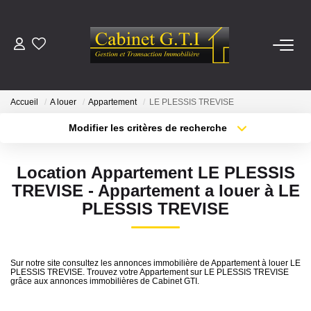
ACHETER
Accueil
A louer
Appartement
LE PLESSIS TREVISE
LOUER
Modifier les critères de recherche
Type de transaction
Localisation
Acheter
Localisation
ESTIMER
Location Appartement LE PLESSIS
Type de bien
Sélectionnez...
Surface min
TREVISE - Appartement a louer à LE
NOTRE AGENCE
PLESSIS TREVISE
Plus de critères
Budget max
Qui Sommes-Nous
Nous Rejoindre
Créer une alerte
Sur notre site consultez les annonces immobilière de Appartement à louer LE
PLESSIS TREVISE. Trouvez votre Appartement sur LE PLESSIS TREVISE
grâce aux annonces immobilières de Cabinet GTI.
CONTACT