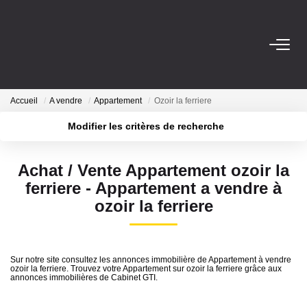
ACHETER
Accueil
A vendre
Appartement
Ozoir la ferriere
LOUER
Modifier les critères de recherche
Localisation
Type de transaction
ESTIMER
Surface min
Achat / Vente Appartement ozoir la
Type de bien
ferriere - Appartement a vendre à
Plus de critères
Budget max
NOTRE AGENCE
ozoir la ferriere
Qui Sommes-Nous
Créer une alerte
Nous Rejoindre
Sur notre site consultez les annonces immobilière de Appartement à vendre
ozoir la ferriere. Trouvez votre Appartement sur ozoir la ferriere grâce aux
annonces immobilières de Cabinet GTI.
CONTACT